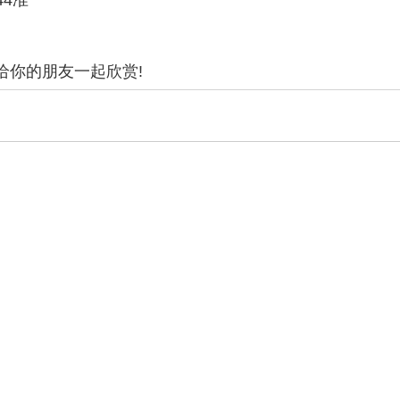
44准
给你的朋友一起欣赏!