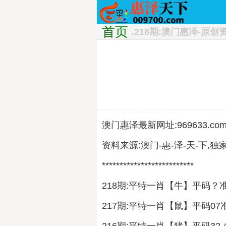
首页
218期:澳门惠泽-原创
>
澳门惠泽最新网址:969633.c
资料来源:澳门-惠-泽-天-下,
**************************
218期:平特一肖【牛】平码？
217期:平特一肖【鼠】平码07