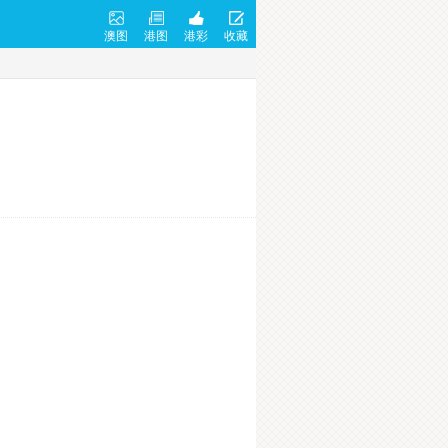
澳图
港图
港彩
收藏