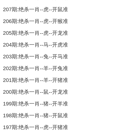
207期:绝杀一肖--虎--开鼠准
206期:绝杀一肖--虎--开猴准
205期:绝杀一肖--虎--开龙准
204期:绝杀一肖--马--开虎准
203期:绝杀一肖--兔--开马准
202期:绝杀一肖--羊--开兔准
201期:绝杀一肖--羊--开猪准
200期:绝杀一肖--鼠--开龙准
199期:绝杀一肖--猪--开羊准
198期:绝杀一肖--猪--开鼠准
197期:绝杀一肖--虎--开猪准